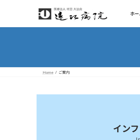
コ
ナ
ン
ビ
ホー
テ
ゲ
ン
ー
ツ
シ
へ
ョ
ス
ン
キ
に
ッ
移
プ
動
Home
ご案内
インフ
I