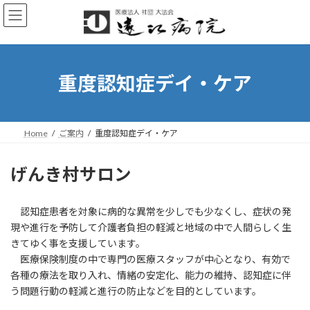
コ
ナ
ン
ビ
テ
ゲ
ン
ー
ツ
シ
へ
ョ
重度認知症デイ・ケア
ス
ン
キ
に
ッ
移
プ
動
Home
ご案内
重度認知症デイ・ケア
げんき村サロン
認知症患者を対象に病的な異常を少しでも少なくし、症状の発
現や進行を予防して介護者負担の軽減と地域の中で人間らしく生
きてゆく事を支援しています。
医療保険制度の中で専門の医療スタッフが中心となり、有効で
各種の療法を取り入れ、情緒の安定化、能力の維持、認知症に伴
う問題行動の軽減と進行の防止などを目的としています。