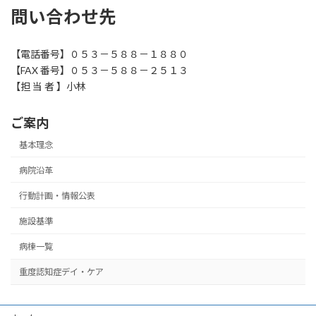
問い合わせ先
【電話番号】０５３－５８８－１８８０
【FAX 番号】０５３－５８８－２５１３
【担 当 者 】小林
ご案内
基本理念
病院沿革
行動計画・情報公表
施設基準
病棟一覧
重度認知症デイ・ケア