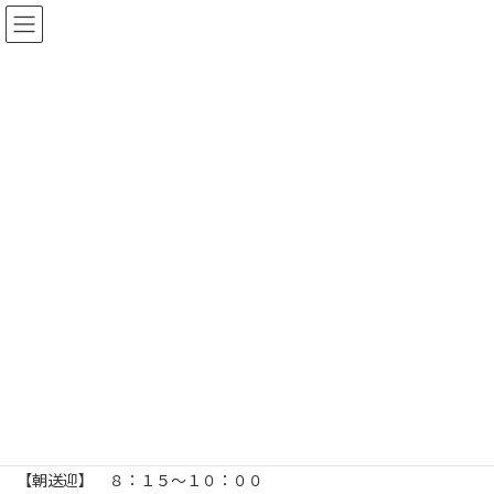
コ
ナ
ン
ビ
テ
ゲ
ン
ー
ツ
シ
へ
ョ
デイサービス送迎運転手
ス
ン
キ
に
ッ
移
プ
動
Home
採用情報
デイサービス送迎運転手
時給
１，０９７円
勤務時間
【朝送迎】 ８：１５～１０：００